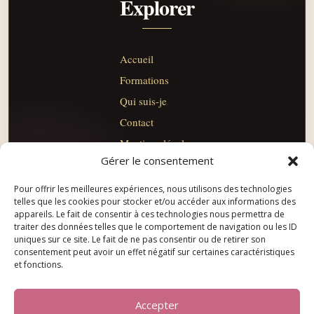
Explorer
Accueil
Formations
Qui suis-je
Contact
Mentions légales
Gérer le consentement
CGV
Rester en lien
Pour offrir les meilleures expériences, nous utilisons des technologies
telles que les cookies pour stocker et/ou accéder aux informations des
appareils. Le fait de consentir à ces technologies nous permettra de
traiter des données telles que le comportement de navigation ou les ID
uniques sur ce site. Le fait de ne pas consentir ou de retirer son
info@pas-sage-academie.com
+41 76 778 03 32
consentement peut avoir un effet négatif sur certaines caractéristiques
et fonctions.
Accepter