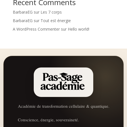
Recent Comments
BarbaraEG
sur
Les 7 corps
BarbaraEG
sur
Tout est énergie
A WordPress Commenter
sur
Hello world!
Académie de transformation cellulaire & quantique.
Conscience, énergie, souveraineté.