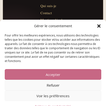
Qui suis-je
Contact
Mentions légales
Gérer le consentement
CGV
Rester en lien
Pour offrir les meilleures expériences, nous utilisons des technologies
telles que les cookies pour stocker et/ou accéder aux informations des
appareils. Le fait de consentir à ces technologies nous permettra de
traiter des données telles que le comportement de navigation ou les ID
uniques sur ce site. Le fait de ne pas consentir ou de retirer son
info@pas-sage-academie.com
+41 76 778 03 32
consentement peut avoir un effet négatif sur certaines caractéristiques
et fonctions.
Accepter
Refuser
Voir les préférences